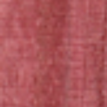
＊鼻と肉球の色、耳の中の色はご希望があればお知らせくださ
い。
＊お家のネコちゃんそっくりをご希望の場合は、注文確定後に写
真（正面、両側面、背面、お腹の５枚以上）をメールかLINE等で
お送りください。
納期：お申込みから２年以内
（お急ぎの場合は要相談）
オーダーの流れ
もあわせてご参照ください。
価格 →
お見積りシミュレーション(2024年10月〜新価格）
ご覧くださりありがとうございます。以下、お申し込み前にご一
読ください。
⚠︎警告
・本製品の対象年齢は１５才以上です。対象年齢未満のお子様に
は絶対に与えないでください。