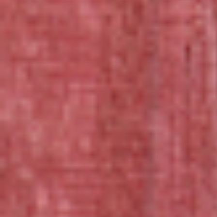
リピーターさんがとても多い
満足度の高い仕上がり
テディベア用のドイツ製最高級モヘア・アルパカ（Schulte社製）
を使っておりますので大変丈夫で重量感があります。
数十年大事にすれば、アンティークベアのような味わい深いネコち
ゃんになることでしょう。
大きいサイズ（２１〜３０ｃｍ）のネコさんはお部屋において存
在感のある、レギュラーサイズのネコちゃんです。
抱っこしたり、なでなでもしやすい大きさです。
小さいサイズ（〜２０ｃｍ）のネコさんは
手のひらサイズで鞄やポ