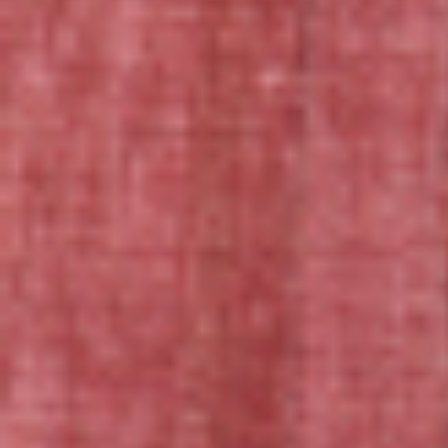
ケットにもすっぽり入ります。
一緒にお出かけしたり、旅のお供にもちょうどいい大きさです。
一緒にたくさんの思い出を作ってください。
素材：モヘアもしくはアルパカ
身長：約８〜３０cm（耳を含めない）
５ジョイント（首・両手・両足がテディベアのように動かせま
す。）
毛足の長さ・毛の色・柄、目の色をオーダーできます。
＊短毛もしくは長毛
＊毛の色は「Works」にある過去の作品の色か、それ以外はご相
談ください。
＊柄は単色、ぶち、三毛、キジ、トラなどが可能です。
＊目の色は青・黄・オレンジ・緑などからお選び頂けます。その
他、目線の方向（中央や上目遣いなど）もご指定頂けます。