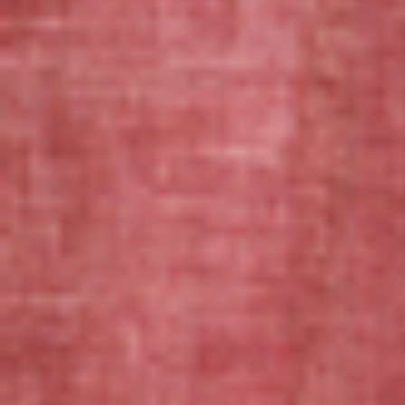
（Googleフォーム）にメールアドレスとオーダー内容とお名
前など必要事項を入力して送信することで仮申込が完了しま
す。
納期前３〜４ヶ月の本申込み前（決済前）でしたらキャンセ
ル可能です。
もし、今回の枠がいっぱいになっても次回は２年後ではな
く、数ヶ月ごとに数件は新規お申し込み受付を行う予定で
す。